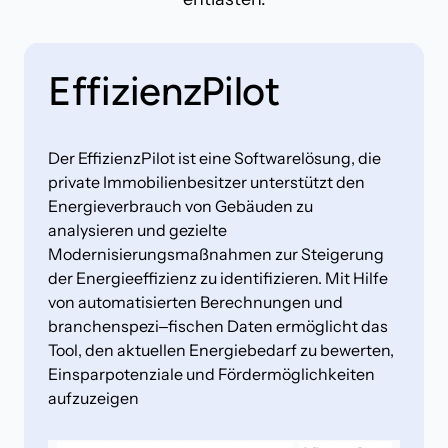
EffizienzPilot
Der 
EffizienzPilot 
ist 
eine 
Softwarelösung, 
die 
private 
Immobilienbesitzer 
unterstützt 
den 
Energieverbrauch 
von 
Gebäuden 
zu 
analysieren 
und 
gezielte 
Modernisierungsmaßnahmen 
zur 
Steigerung 
der 
Energieeffizienz 
zu 
identifizieren. 
Mit 
Hilfe 
von 
automatisierten 
Berechnungen 
und 
branchenspezi‒
fischen 
Daten 
ermöglicht 
das 
Tool, 
den 
aktuellen 
Energiebedarf 
zu 
bewerten, 
Einsparpotenziale 
und 
Fördermöglichkeiten 
aufzuzeigen